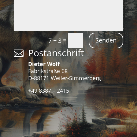
=
Senden
7 + 3
Postanschrift

Dieter Wolf
Fabrikstraße 68
D-88171 Weiler-Simmerberg
+49 8387 – 2415