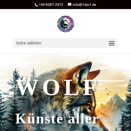
+49 8387-2415
info@1dw1.de
Seite wählen
WOLF
Künste aller