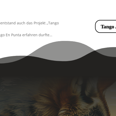
entstand auch das Projekt „Tango
Tango 
ango En Punta erfahren durfte…