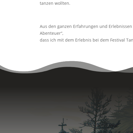
tanzen wollten.
Aus den ganzen Erfahrungen und Erlebnissen 
Abenteuer“,
dass ich mit dem Erlebnis bei dem Festival T