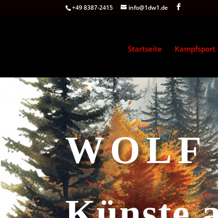
+49 8387-2415
info@1dw1.de
Startseite
Kampfsport
WOLF
Künste a