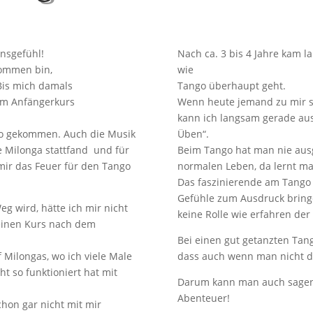
ensgefühl!
Nach ca. 3 bis 4 Jahre kam l
kommen bin,
wie
Bis mich damals
Tango überhaupt geht.
nem Anfängerkurs
Wenn heute jemand zu mir sag
kann ich langsam gerade au
ngo gekommen. Auch die Musik
Üben“.
e Milonga stattfand und für
Beim Tango hat man nie ausg
 mir das Feuer für den Tango
normalen Leben, da lernt ma
Das faszinierende am Tango 
Gefühle zum Ausdruck bringe
eg wird, hätte ich mir nicht
keine Rolle wie erfahren der 
 einen Kurs nach dem
Bei einen gut getanzten Tan
 Milongas, wo ich viele Male
dass auch wenn man nicht di
ht so funktioniert hat mit
Darum kann man auch sagen 
Abenteuer!
on gar nicht mit mir