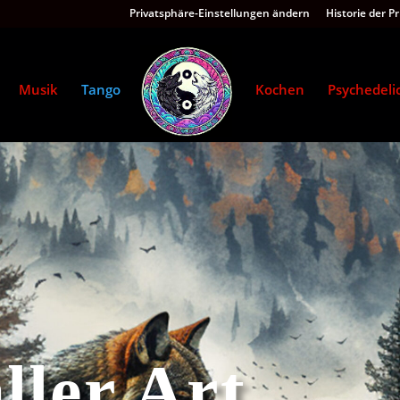
Privatsphäre-Einstellungen ändern
Historie der P
Musik
Tango
Kochen
Psychedeli
ller Art