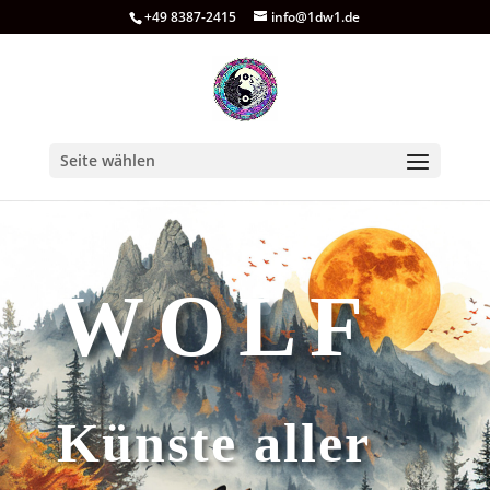
+49 8387-2415
info@1dw1.de
Seite wählen
WOLF
Künste aller