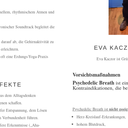
nellem, rhythmischem Atmen und
ronischer Soundtrack begleitet die
darauf ab, die Gehirnaktivität zu
EVA KAC
erleichtern.
 oft eine Erdungs-Yoga-Praxis
Eva Kaczor ist Gr
Vorsichtsmaßnahmen
Psychedelic Breath
ist ei
FEKTE
Kontraindikationen, die be
aus dem Alltagsdenken
enen schaffen.
nicht geei
Psychedelic Breath ist
efer Entspannung, dem Lösen
Herz-Kreislauf-Erkrankungen,
n Verbundenheit führen.
hohem Blutdruck,
fere Erkenntnisse („Aha-