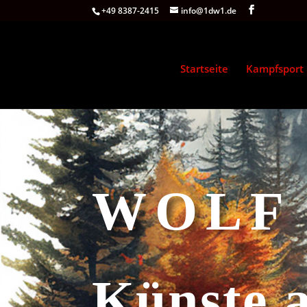
+49 8387-2415
info@1dw1.de
Startseite
Kampfsport
WOLF
Künste a