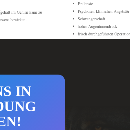
Epilepsie
Psychosen klinischen Angststö
fgehalt im Gehirn kann zu
Schwangerschaft
assens bewirken.
hoher Augeninnendruck
frisch durchgeführten Operatio
S IN
DUNG
EN!